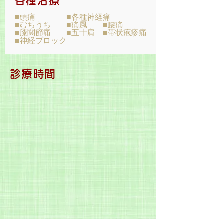
​各種治療
■頭痛 ■各種神経痛
■むちうち ■痛風 ■腰痛
​■膝関節痛 ■五十肩 ■帯状疱疹痛
■神経ブロック
診療時間