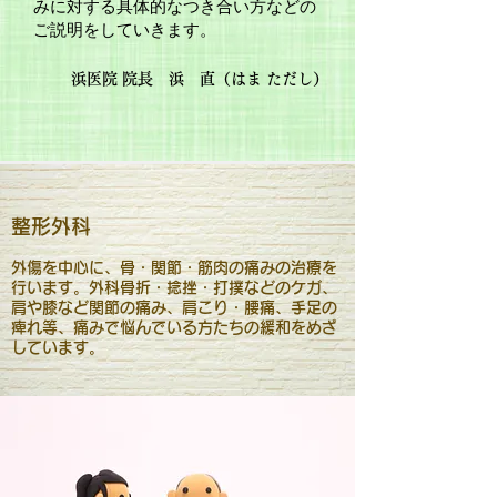
みに対する具体的なつき合い方などの
ご説明をしていきます。
浜医院 院長 浜 直（はま ただし）
​整形外科
外傷を中心に、骨・関節・筋肉の痛みの治療を
行います。外科骨折・捻挫・打撲などのケガ、
肩や膝など関節の痛み、肩こり・腰痛、手足の
痺れ等、痛みで悩んでいる方たちの緩和をめざ
しています。